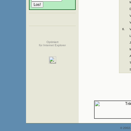
M
V
6.
V
L
Optimiert
für Internet Explorer
T
© 2002