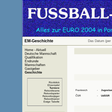
EM-Geschichte
Das Datum (per 
Home - Aktuell
Deutsche Mannschaft
Qualifikation
Endrunde
Mannschaften
Gastgeber
Geschichte
Rückblick
Ehrentafel
Turniere
Frankreich
-
Jugosla
Rekordteams
Rekordspieler
ČSR
-
UdSSR
Rekordtorjäger
Rekordtrainer
Ewige Tabelle