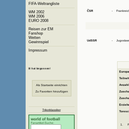
FIFA-Weltrangliste
ČSR
-
Frankreic
WM 2002
WM 2006
EURO 2008
Reisen zur EM
Fanshop
Wetten
UdSSR
-
Jugoslaw
Gewinnspiel
Impressum
ie Fußball-EM 2008 hat begonnen!
Europa
Teilne
Anzahl
Als Startseite einrichten
Zu Favoriten hinzufügen
Zuscha
Zuscha
Erzielt
Trikotklassiker
Toresch
world of football
Fanartikel-Suche:
1.
F