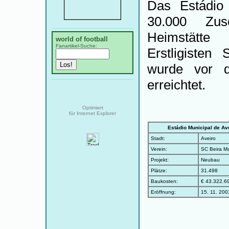
Das Estádio 
30.000 Zus
Heimstätt
world of football
Fanartikel-Suche:
Erstligiste
wurde vor 
erreichtet.
Optimiert
für Internet Explorer
Estádio Municipal de Av
Stadt:
Aveiro
Verein:
SC Beira M
Projekt:
Neubau
Plätze:
31.498
Baukosten:
€ 43.322.6
Eröffnung:
15. 11. 200