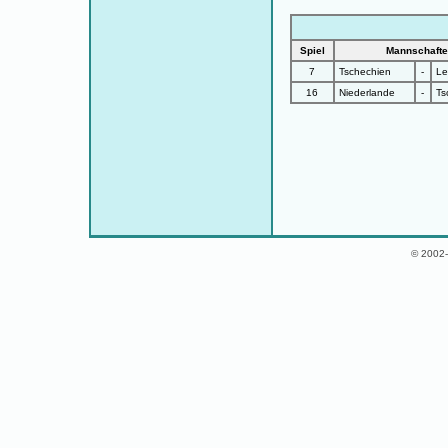
Spiel
Mannschaft
7
Tschechien
-
Le
16
Niederlande
-
Ts
© 2002